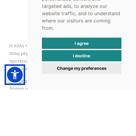
targeted ads, to analyze our
website traffic, and to understand
where our visitors are coming
Αθήνα
from.
I agree
Η πόλη της Αθήνας έχει μακρά ιστορίας, πηγαίνοντας
πίσω μέχρι και 3400 χρόνια πριν, με κάποια ευρήματα να
I decline
προτείνουν πως άνθρωποι οργανώνονταν εδώ ακόμα και
Change my preferences
από προϊστορικά χρόνια.
Η αρχαία πόλη-κράτος της Αθήνας ήταν μια σημαντική
δύναμη με μεγάλη στρατιωτική δύναμη και επιρροή σε
άλλες πόλεις-κράτη. Η Αθήνα έφτασε το απόγειο της τον
5ο αιώνα π.Χ. την ίδια εποχή με την ολοκλήρωση του
Παρθενώνα.
Επισκεφθείτε μια από τις αρχαιότερες πόλεις του
κόσμου που επιρέασε πολιτικά και πολιτισμικά όλη την